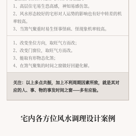
1、高层住宅易生恐高感，神知易感仿忽。
2、风水形态较好的宅形对人运势的影响也有好中转差的机
率较高。
3、当煞气聚重时易生怪事怪病、怪现象机率较高。
1、改变坐位方向，取旺气方而改；
2、改变门窗位，取旺气方而改。
3、能取有形物态化煞；
4、在煞气聚集的时间之窗做好回避化解。
关注：以上多点共振，加上不利周期因素所致，就是其对
应的人、事、物的事发时间之窗——多有应验。
宅内各方位风水调理设计案例