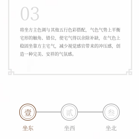
03
将坐方主色调与其他五行色彩搭配，气色气势上平衡
宅形的触角、错位，使宅气得以余除补缺，在气色上
稳固坐靠方主宅气，减少视觉感官带来的冲压感，创
造一种完美、安祥的气氛感。
壹
贰
叁
坐东
坐西
坐北