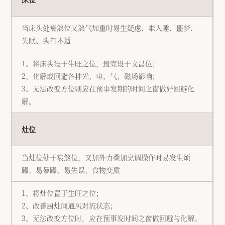
当床头处衰煞位又煞气加重时易生疑虑、难入睡、噩梦、
失眠、头有不适
1、将床头设于生旺之位，最宜设于文昌位；
2、化解或回避各种光、电、气、磁场影响；
3、无法改变方位则应在预事发期的时间之窗做好回避化
解。
灶位
当灶位处于衰煞位，又加外力叠加烹调操作时易发生烦
躁、易暴躁、易失误、食物变质
1、将灶位置于生旺之位；
2、改善厨灶间通风对流状态；
3、无法改变方位时，应在预事发时间之窗做回避与化解。