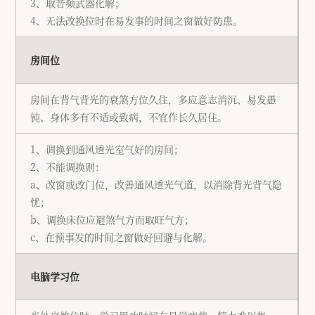
3、取音频武器化解；
4、无法改换位时在易发事的时间之窗做好防患。
房间位
房间在背气背光的衰煞方位久住，多应意志消沉、易发愚
钝、身体多有不适或致病，不宜作长久居住。
1、调换到通风透光室气好的房间；
2、不能调换则：
a、改窗或改门位，改善通风透光气道，以消除背光背气隐
忧；
b、调换床位应避煞气方而取旺气方；
c、在预事发的时间之窗做好回避与化解。
电脑学习位