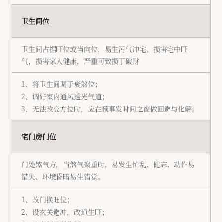
卫生间位
卫生间占据旺位或当向位，易生污气冲宅、损害宅中旺
气，损害家人健康，严重可致损丁破财
1、将卫生间调于衰煞位；
2、调好室内通风透光气道；
3、无法改变方位时，应在预事发时间之窗做回避与化解。
宅门房门位
门处煞气方，当煞气聚重时，易发生忙乱、健忘、动作易
错失、环境昏暗易生错觉。
1、改门换旺位；
2、设玄关避冲，改道生旺；