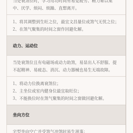
当处衰煞位时，学习用功时间有易觉疲劳、精力难以集
中、厌学、烦闷、烦躁、直想离开。
1、将其调整到生旺之位，最宜文昌量位或煞气无忧之位；
2、在煞气聚集的时间之窗作回避化解。
动力、运动位
当处衰煞位且有电磁场或动力助煞，易显出人不舒服、提
不起精神、易疲态、消沉、动力器械也易生无端故障。
1、将动力位换离衰煞位；
2、主坐位或室内健身位最宜取旺位；
3、不能换位时在煞气聚集的时间之窗做回避化解。
坐向方位
宅型坐向空亡并受煞气冲煞时易生滋事：