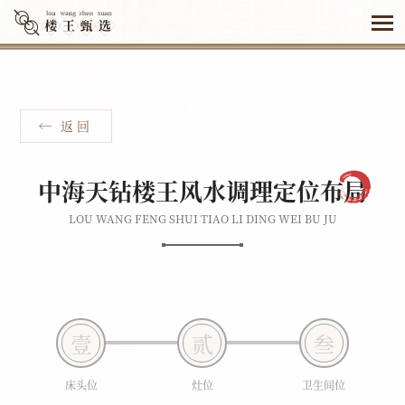
返 回
中海天钻楼王风水调理定位布局
LOU WANG FENG SHUI TIAO LI DING WEI BU JU
壹
贰
叁
床头位
灶位
卫生间位