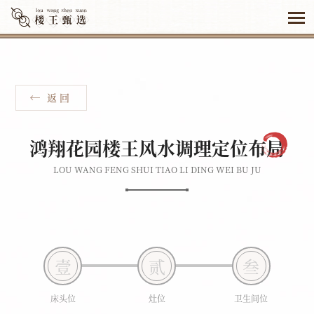
返 回
鸿翔花园楼王风水调理定位布局
LOU WANG FENG SHUI TIAO LI DING WEI BU JU
壹
贰
叁
床头位
灶位
卫生间位